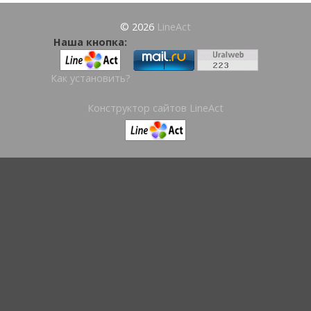
© 2026
LineAct
Наша кнопка:
Как установить?
Конструктор сайтов LineAct