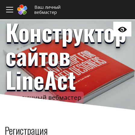
Ваш личный
вебмастер
Конструктор
сайтов
LineAct
Ваш личный вебмастер
Примеры сайто
Новост
Отзыв
Дизайны сайто
Регистрация