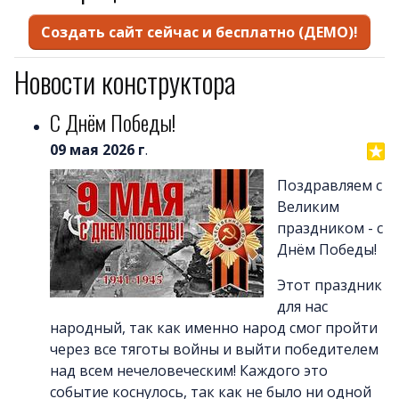
Почему LineAct лучше
Услуг
Цен
Новости конструктора
О компани
Полезно
C Днём Победы!
Вопросы и ответ
09 мая 2026 г
.
Word-сай
Поздравляем с
Великим
праздником - с
Днём Победы!
Этот праздник
для нас
народный, так как именно народ смог пройти
через все тяготы войны и выйти победителем
над всем нечеловеческим! Каждого это
событие коснулось, так как не было ни одной