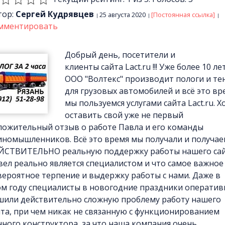
тор:
Сергей Кудрявцев
25 августа 2020
[Постоянная ссылка]
мментировать
Добрый день, посетители и
клиенты сайта Lact.ru !!! Уже более 10 ле
ООО "Волтекс" производит пологи и те
для грузовых автомобилей и всё это вр
мы пользуемся услугами сайта Lact.ru. Х
оставить свой уже не первый
ложительный отзыв о работе Павла и его команды
иномышленников. Всё это время мы получали и получа
ЙСТВИТЕЛЬНО реальную поддержку работы нашего сай
вел реально является специалистом и что самое важное
вероятное терпение и выдержку работы с нами. Даже в
ом году специалисты в новогодние праздники оператив
шили действительно сложную проблему работу нашего
йта, при чем никак не связанную с функционированием
нного конструктора, за что наша компания очень