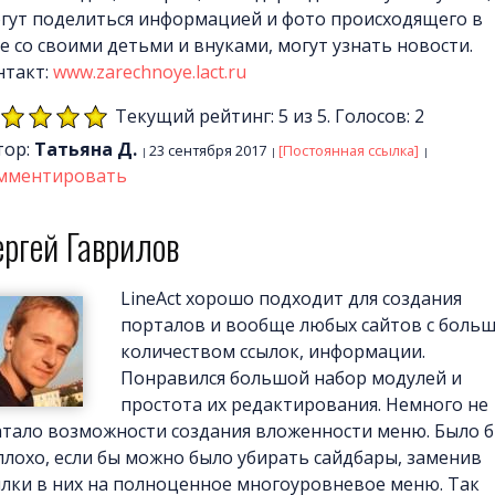
гут поделиться информацией и фото происходящего в
ле со своими детьми и внуками, могут узнать новости.
нтакт:
www.zarechnoye.lact.ru
Текущий рейтинг: 5 из 5. Голосов: 2
тор:
Татьяна Д.
23 сентября 2017
[Постоянная ссылка]
мментировать
ргей Гаврилов
LineAct хорошо подходит для создания
порталов и вообще любых сайтов с боль
количеством ссылок, информации.
Понравился большой набор модулей и
простота их редактирования. Немного не
атало возможности создания вложенности меню. Было 
плохо, если бы можно было убирать сайдбары, заменив
ылки в них на полноценное многоуровневое меню. Так