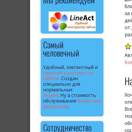
бл
за
де
от
ра
Самый
человечный
Ав
Ко
Удобный, элегантный и
простой конструктор
Н
сайтов
. Создан
специально для
нормальных
Хо
людей
. Ну а стоимость
обслуживания
более чем
оп
адекватна
.
Вс
по
об
Сотрудничество
сос