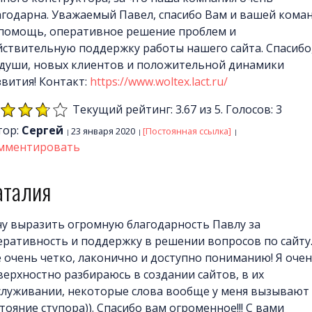
агодарна. Уважаемый Павел, спасибо Вам и вашей кома
 помощь, оперативное решение проблем и
йствительную поддержку работы нашего сайта. Спасибо
 души, новых клиентов и положительной динамики
звития! Контакт:
https://www.woltex.lact.ru/
Текущий рейтинг: 3.67 из 5. Голосов: 3
тор:
Сергей
23 января 2020
[Постоянная ссылка]
мментировать
аталия
чу выразить огромную благодарность Павлу за
еративность и поддержку в решении вопросов по сайту
е очень четко, лаконично и доступно пониманию! Я оче
верхностно разбираюсь в создании сайтов, в их
служивании, некоторые слова вообще у меня вызывают
тояние ступора)). Спасибо вам огроменное!!! С вами