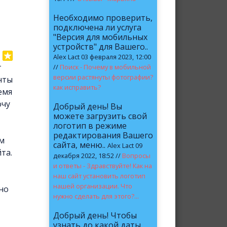
Необходимо проверить,
подключена ли услуга
"Версия для мобильных
устройств" для Вашего..
Alex Lact 03 февраля 2023, 12:00
т
//
Поиск - Почему в мобильной
версии растянуты фотографии?
нты
как исправить?
емя
очу
Добрый день! Вы
можете загрузить свой
логотип в режиме
редактирования Вашего
ем
сайта, меню..
Alex Lact 09
та.
декабря 2022, 18:52 //
Вопросы
и ответы - Здравствуйте! Как на
наш сайт установить логотип
нашей организации. Что
но
нужно сделать для этого?...
Добрый день! Чтобы
узнать до какой даты