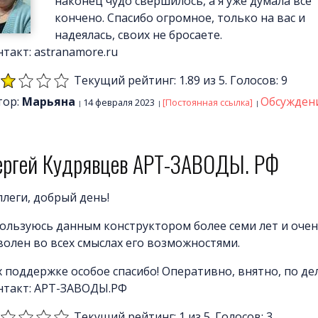
наконец чудо свершилось, а я уже думала все
кончено. Спасибо огромное, только на вас и
надеялась, своих не бросаете.
такт: astranamore.ru
Текущий рейтинг: 1.89 из 5. Голосов: 9
тор:
Марьяна
Обсужден
14 февраля 2023
[Постоянная ссылка]
ергей Кудрявцев АРТ-ЗАВОДЫ. РФ
ллеги, добрый день!
пользуюсь данным конструктором более семи лет и оче
волен во всех смыслах его возможностями.
х поддержке особое спасибо! Оперативно, внятно, по де
нтакт: АРТ-ЗАВОДЫ.РФ
Текущий рейтинг: 1 из 5. Голосов: 3