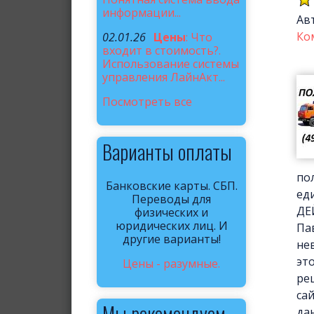
информации...
Ав
Ко
02.01.26
Цены
: Что
входит в стоимость?.
Использование системы
управления ЛайнАкт...
Посмотреть все
Варианты оплаты
по
Банковские карты. СБП.
ед
Переводы для
ДЕ
физических и
юридических лиц. И
Па
другие варианты!
не
эт
Цены - разумные.
ре
са
Мы рекомендуем
да