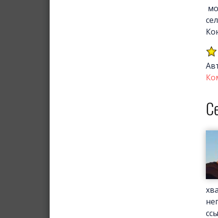
мо
се
Ко
Ав
Ко
Се
хв
не
сс