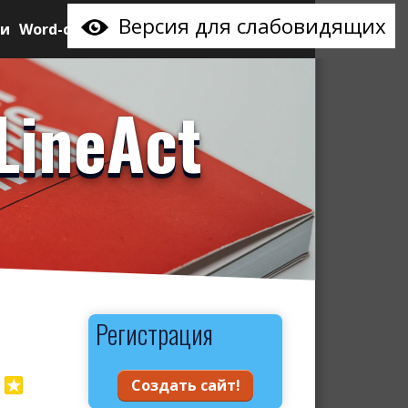
Версия для слабовидящих
ии
Word-сайт
LineAct
Регистрация