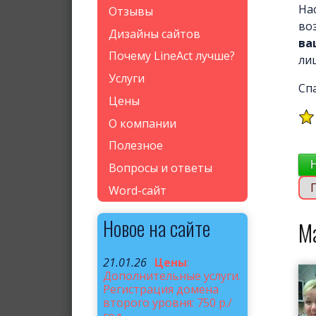
На
Отзывы
во
Дизайны сайтов
ва
Почему LineAct лучше?
ли
Услуги
Сп
Цены
О компании
Полезное
Вопросы и ответы
Word-сайт
Новое на сайте
М
21.01.26
Цены
:
Дополнительные услуги.
Регистрация домена
второго уровня: 750 р./