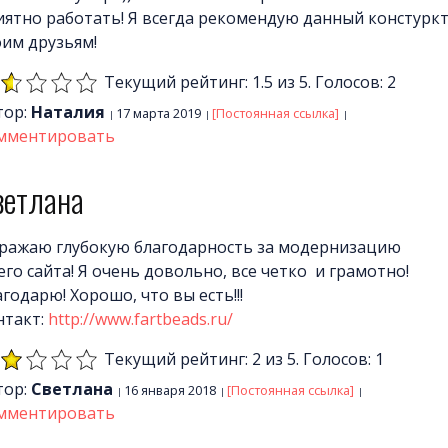
иятно работать! Я всегда рекомендую данный констурк
оим друзьям!
Текущий рейтинг: 1.5 из 5. Голосов: 2
тор:
Наталия
17 марта 2019
[Постоянная ссылка]
мментировать
ветлана
ражаю глубокую благодарность за модернизацию
его сайта! Я очень довольно, все четко и грамотно!
годарю! Хорошо, что вы есть!!!
нтакт:
http://www.fartbeads.ru/
Текущий рейтинг: 2 из 5. Голосов: 1
тор:
Светлана
16 января 2018
[Постоянная ссылка]
мментировать