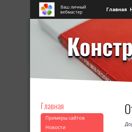
Ваш личный
Главная
вебмастер
Констр
Главная
О
Примеры сайтов
До
Новости