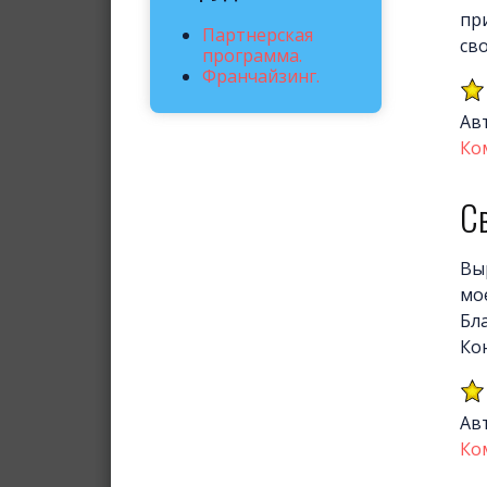
пр
Партнерская
св
программа.
Франчайзинг.
Ав
Ко
С
Вы
мо
Бла
Ко
Ав
Ко