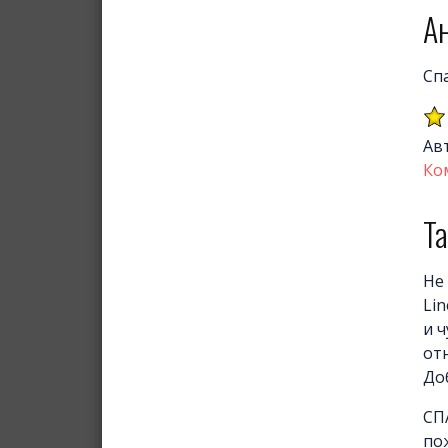
А
Спа
Ав
Ко
Та
Не
Lin
и 
от
До
СП
по