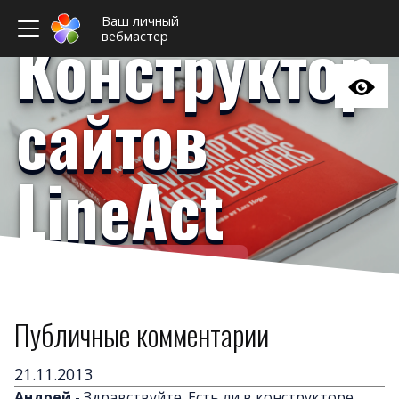
Ваш личный
Конструктор
вебмастер
сайтов
LineAct
Ваш личный вебмастер
Примеры сайто
Новост
Публичные комментарии
Отзыв
Дизайны сайто
21.11.2013
Андрей
-
Здравствуйте. Есть ли в конструкторе