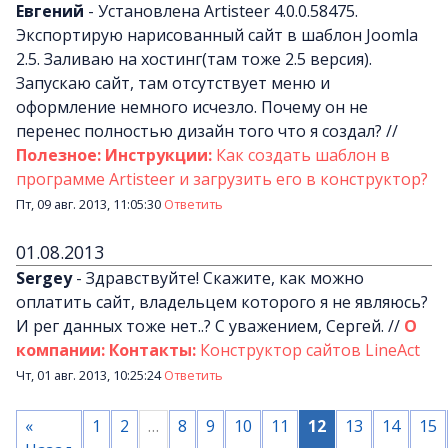
Евгений
-
Установлена Artisteer 4.0.0.58475.
Экспортирую нарисованный сайт в шаблон Joomla
2.5. Заливаю на хостинг(там тоже 2.5 версия).
Запускаю сайт, там отсутствует меню и
оформление немного исчезло. Почему он не
перенес полностью дизайн того что я создал?
//
Полезное: Инструкции:
Как создать шаблон в
программе Artisteer и загрузить его в конструктор?
Пт, 09 авг. 2013, 11:05:30
Ответить
01.08.2013
Sergey
-
Здравствуйте! Скажите, как можно
оплатить сайт, владельцем которого я не являюсь?
И рег данных тоже нет..? С уважением, Сергей.
//
О
компании: Контакты:
Конструктор сайтов LineAct
Чт, 01 авг. 2013, 10:25:24
Ответить
«
1
2
…
8
9
10
11
12
13
14
15