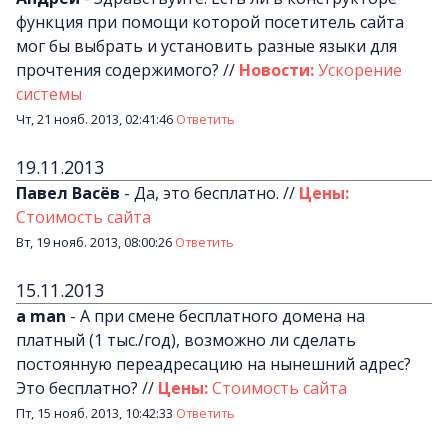
Почему LineAct лучше
функция при помощи которой посетитель сайта
Услуг
мог бы выбрать и установить разные языки для
Цен
прочтения содержимого?
//
Новости:
Ускорение
О компани
системы
Чт, 21 нояб. 2013, 02:41:46
Ответить
Полезно
Вопросы и ответ
19.11.2013
Word-сай
Павел Васёв
-
Да, это бесплатно.
//
Цены:
Стоимость сайта
Вт, 19 нояб. 2013, 08:00:26
Ответить
15.11.2013
a man
-
А при смене бесплатного домена на
платный (1 тыс./год), возможно ли сделать
постоянную переадресацию на нынешний адрес?
Это бесплатно?
//
Цены:
Стоимость сайта
Пт, 15 нояб. 2013, 10:42:33
Ответить