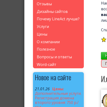
На
Отзывы
во
Дизайны сайтов
ва
Почему LineAct лучше?
ли
Услуги
Сп
Цены
О компании
Полезное
Вопросы и ответы
Word-сайт
Новое на сайте
И
21.01.26
Цены
:
Дополнительные услуги.
Регистрация домена
второго уровня: 750 р./