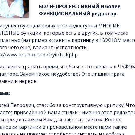
БОЛЕЕ ПРОГРЕССИВНЫЙ и более
ФУНКЦИОНАЛЬНЫЙ редактор.
и существующем редакторе недоступны МНОГИЕ
ЛЕЗНЫЕ функции, которые есть в других, в том числе
сплатных (например вставить картинку в НУЖНОМ мест
ого чего ещё),вариант бесплатности:
p://www.tinumce.com/tryit/full/php
иходится тратить время, чтобы что-то сделать в ЧУЖО
дакторе. Зачем такое неудобство? Это лишняя трата
емени и нервов.
зыв:
ргей Петрович, спасибо за конструктивную критику! Что
сается приведённой Вами ссылки - именно этот редакто
 и предоставляем Вам для работы с сайтом. Вопрос
тановки картинки в произвольном месте нами также
учается - на предмет стройности системы и удобства