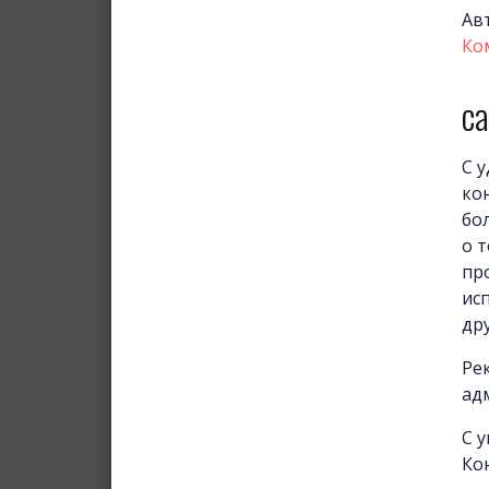
Ав
Ко
са
С 
ко
бо
о т
про
ис
др
Ре
ад
С 
Ко