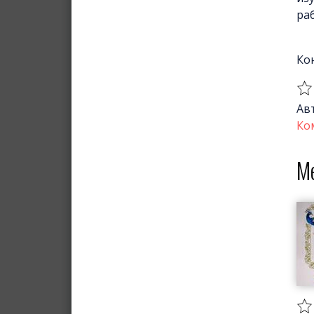
раб
Ко
Ав
Ко
М