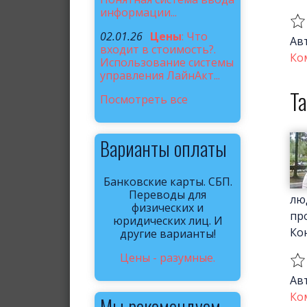
информации...
02.01.26
Цены
: Что
Ав
входит в стоимость?.
Ко
Использование системы
управления ЛайнАкт...
Т
Посмотреть все
Варианты оплаты
Банковские карты. СБП.
Переводы для
лю
физических и
пр
юридических лиц. И
Ко
другие варианты!
Цены - разумные.
Ав
Ко
Мы рекомендуем