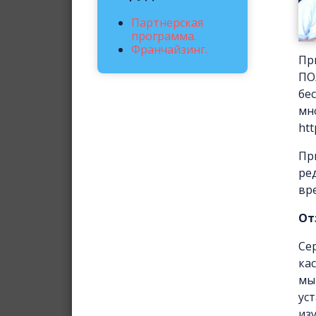
Партнерская
программа.
Франчайзинг.
Пр
ПО
бе
мн
htt
Пр
ре
вр
От
Се
ка
мы
ус
из