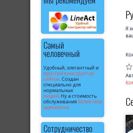
Ру
Я 
ва
Самый
человечный
Ко
Удобный, элегантный и
простой конструктор
Ав
сайтов
. Создан
Ко
специально для
нормальных
людей
. Ну а стоимость
С
обслуживания
более чем
адекватна
.
Сотрудничество