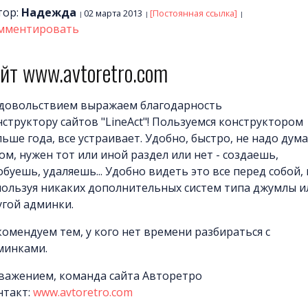
тор:
Надежда
02 марта 2013
[Постоянная ссылка]
мментировать
йт www.avtoretro.com
удовольствием выражаем благодарность
нструктору сайтов "LineAct"! Пользуемся конструктором
льше года, все устраивает. Удобно, быстро, не надо дум
ом, нужен тот или иной раздел или нет - создаешь,
буешь, удаляешь... Удобно видеть это все перед собой, 
пользуя никаких дополнительных систем типа джумлы и
угой админки.
комендуем тем, у кого нет времени разбираться с
минками.
уважением, команда сайта Авторетро
нтакт:
www.avtoretro.com