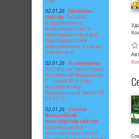
год...
02.01.26
Примеры
сайтов
: Татьяна
Владимировна
Уд
Анисимова. Сайт о
Ко
преподавателе и для
преподавателей
информатики, а также
учеников и..
Ав
Ко
02.01.26
О компании
:
Хостинг на территории
Российской Федерации.
С
С 1 июля 2015 года
вступил в силу
Федеральный Закон РФ
от 31.12...
02.01.26
Услуги:
Волшебный
конструктор сайтов
.
Преимущества
конструктора LineAct
Со
Понятная система ввода