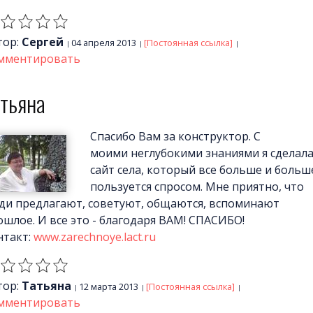
тор:
Сергей
04 апреля 2013
[Постоянная ссылка]
мментировать
атьяна
Спасибо Вам за конструктор. С
моими неглубокими знаниями я сделал
сайт села, который все больше и больш
пользуется спросом. Мне приятно, что
ди предлагают, советуют, общаются, вспоминают
ошлое. И все это - благодаря ВАМ! СПАСИБО!
нтакт:
www.zarechnoye.lact.ru
тор:
Татьяна
12 марта 2013
[Постоянная ссылка]
мментировать