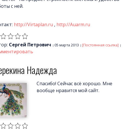
оты с ней.
нтакт:
http://Virtaplan.ru
,
http://Auarm.ru
тор:
Сергей Петрович
05 марта 2013
[Постоянная ссылка]
мментировать
ерекина Надежда
Спасибо! Сейчас всё хорошо. Мне
вообще нравится мой сайт.