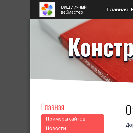
Ваш личный
Главная
вебмастер
Констр
Главная
О
Примеры сайтов
До
Новости