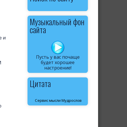
Музыкальный фон
сайта
е и
Пусть у вас почаще
будет хорошее
М
настроение!
Цитата
Сервис мысли Мудрослов
р