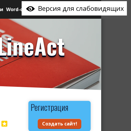
Версия для слабовидящих
ии
Word-сайт
LineAct
Регистрация