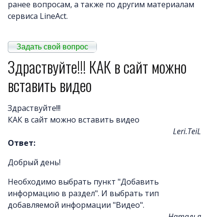
ранее вопросам, а также по другим материалам
сервиса LineAct.
Примеры сайто
Новост
Задать свой вопрос
Отзыв
Здраствуйте!!! КАК в сайт можно
Дизайны сайто
вставить видео
Почему LineAct лучше
Услуг
Здраствуйте!!!
Цен
КАК в сайт можно вставить видео
О компани
Leri.TeiL
Полезно
Ответ:
Вопросы и ответ
Добрый день!
Word-сай
Необходимо выбрать пункт "Добавить
информацию в раздел". И выбрать тип
добавляемой информации "Видео".
Наталья