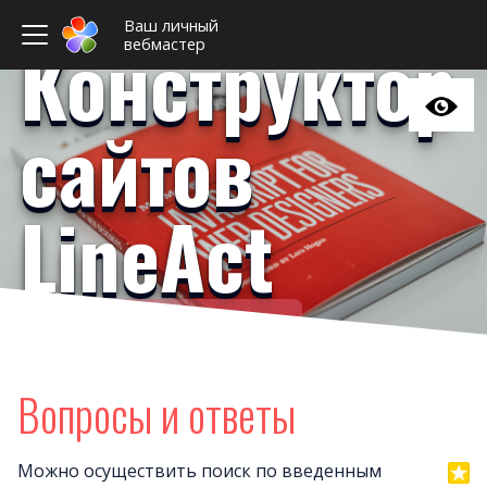
Ваш личный
Конструктор
вебмастер
сайтов
LineAct
Ваш личный вебмастер
Домен
Поис
Вопросы и ответы
Хитрые вопрос
Оплат
Можно осуществить поиск по введенным