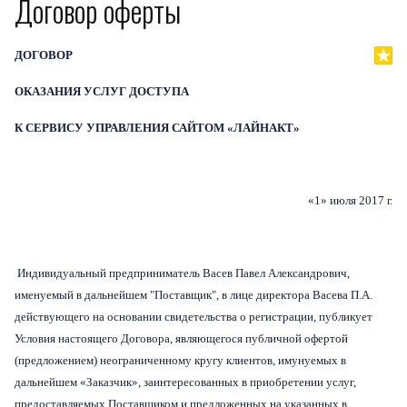
Договор оферты
Примеры сайто
ДОГОВОР
Новост
ОКАЗАНИЯ УСЛУГ ДОСТУПА
Отзыв
Дизайны сайто
К СЕРВИСУ УПРАВЛЕНИЯ САЙТОМ «ЛАЙНАКТ»
Почему LineAct лучше
Услуг
«1» июля 2017 г.
Цен
О компани
Полезно
Индивидуальный предприниматель Васев Павел Александрович,
Вопросы и ответ
именуемый в дальнейшем "Поставщик", в лице директора Васева П.А.
действующего на основании свидетельства о регистрации, публикует
Word-сай
Условия настоящего Договора, являющегося публичной офертой
(предложением) неограниченному кругу клиентов, имунуемых в
дальнейшем «Заказчик», заинтересованных в приобретении услуг,
предоставляемых Поставщиком и предложенных на указанных в