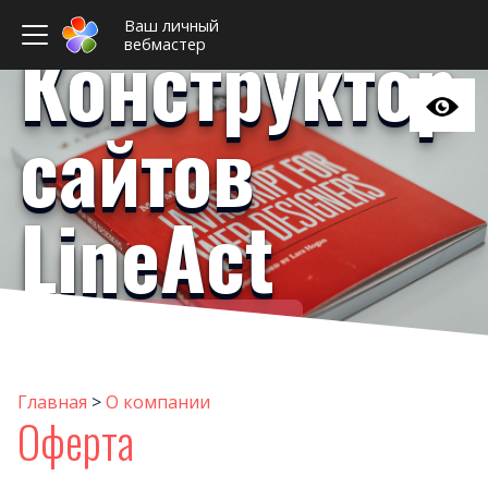
Ваш личный
Конструктор
вебмастер
сайтов
LineAct
Ваш личный вебмастер
Оферт
Наши реквизит
Главная
>
О компании
Оферта
Контакт
Партнерская программ