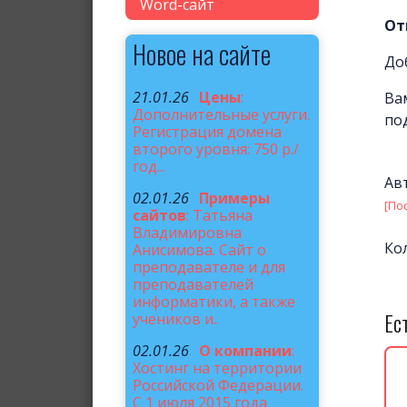
Word-сайт
От
Новое на сайте
До
21.01.26
Цены
:
Ва
Дополнительные услуги.
по
Регистрация домена
второго уровня: 750 р./
год...
Ав
02.01.26
Примеры
[По
сайтов
: Татьяна
Владимировна
Ко
Анисимова. Сайт о
преподавателе и для
преподавателей
информатики, а также
Ес
учеников и..
02.01.26
О компании
:
Хостинг на территории
Российской Федерации.
С 1 июля 2015 года