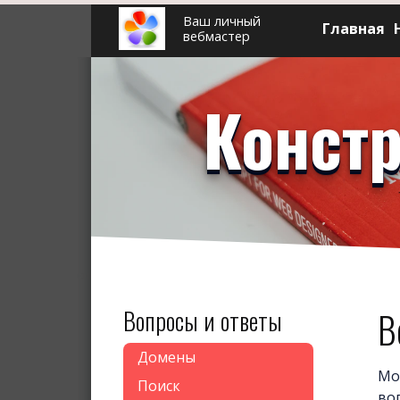
Ваш личный
Главная
вебмастер
Констр
Вопросы и ответы
В
Домены
Мо
Поиск
во