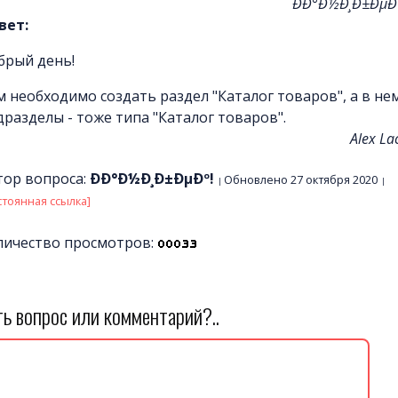
ÐÐ°Ð½Ð¸Ð±ÐµÐº
вет:
брый день!
м необходимо создать раздел "Каталог товаров", а в не
дразделы - тоже типа "Каталог товаров".
Alex La
тор вопроса:
ÐÐ°Ð½Ð¸Ð±ÐµÐº!
Обновлено 27 октября 2020
стоянная ссылка]
личество просмотров:
ть вопрос или комментарий?..