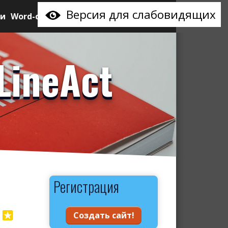
Версия для слабовидящих
ии
Word-сайт
LineAct
Регистрация