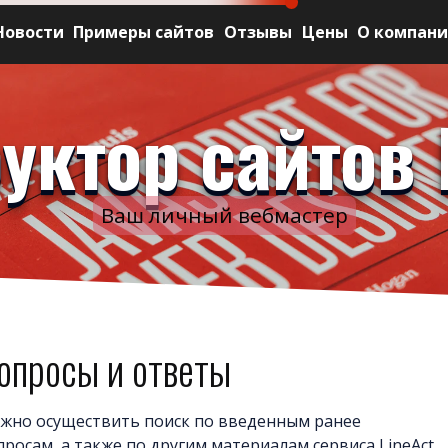
Новости
Примеры сайтов
Отзывы
Цены
О компан
уктор сайтов 
Ваш личный вебмастер
опросы и ответы
жно осуществить поиск по введенным ранее
просам, а также по другим материалам сервиса LineAct.