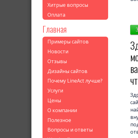
Хитрые вопросы
Оплата
Главная
Зд
Примеры сайтов
Новости
мо
Отзывы
ва
Дизайны сайтов
чт
Почему LineAct лучше?
Услуги
Зд
Цены
сай
най
О компании
вн
Полезное
по
Вопросы и ответы
от