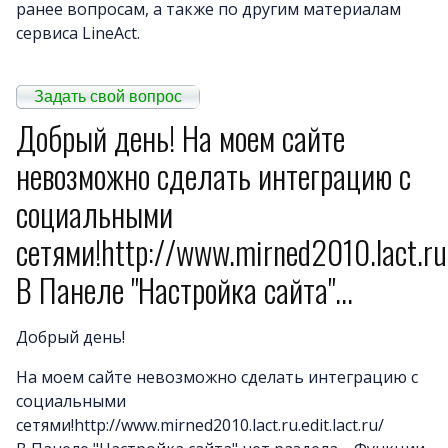
ранее вопросам, а также по другим материалам
сервиса LineAct.
Примеры сайто
Новост
Задать свой вопрос
Отзыв
Добрый день! На моем сайте
Дизайны сайто
невозможно сделать интеграцию с
Почему LineAct лучше
социальными
Услуг
Цен
сетями!http://www.mirned2010.lact.ru.e
О компани
В Панеле "Настройка сайта"...
Полезно
Вопросы и ответ
Добрый день!
Word-сай
На моем сайте невозможно сделать интеграцию с
социальными
сетями!http://www.mirned2010.lact.ru.edit.lact.ru/