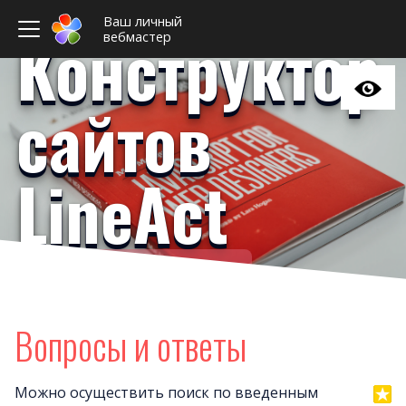
Ваш личный
Конструктор
вебмастер
сайтов
LineAct
Ваш личный вебмастер
Домен
Поис
Вопросы и ответы
Хитрые вопрос
Оплат
Можно осуществить поиск по введенным