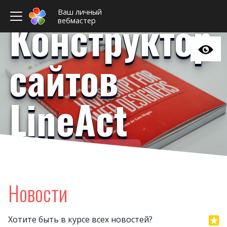
Ваш личный
Конструктор
вебмастер
сайтов
LineAct
Ваш личный вебмастер
Примеры сайто
Новост
Новости
Отзыв
Дизайны сайто
Хотите быть в курсе всех новостей?