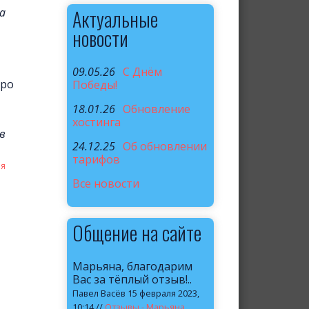
а
Актуальные
новости
09.05.26
C Днём
оро
Победы!
18.01.26
Обновление
хостинга
в
24.12.25
Об обновлении
тарифов
ая
Все новости
Общение на сайте
Марьяна, благодарим
Вас за тёплый отзыв!..
Павел Васёв 15 февраля 2023,
10:14 //
Отзывы - Марьяна