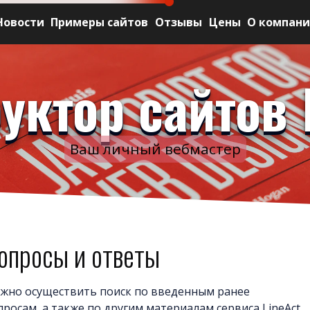
Новости
Примеры сайтов
Отзывы
Цены
О компан
уктор сайтов 
Ваш личный вебмастер
опросы и ответы
жно осуществить поиск по введенным ранее
просам, а также по другим материалам сервиса LineAct.