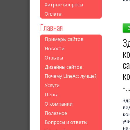
Хитрые вопросы
Оплата
Главная
Зд
Примеры сайтов
Новости
к
Отзывы
с
Дизайны сайтов
ко
Почему LineAct лучше?
-..
Услуги
Цены
Зд
О компании
ве
Полезное
ко
учи
Вопросы и ответы
не