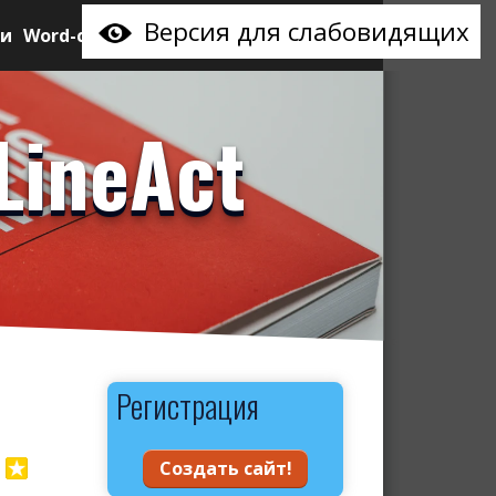
Версия для слабовидящих
ии
Word-сайт
LineAct
Регистрация