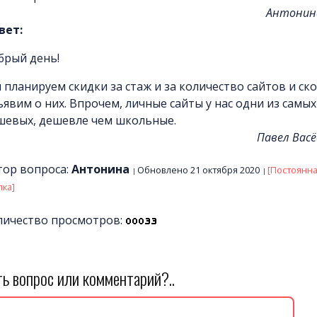
Антонин
вет:
брый день!
 планируем скидки за стаж и за количество сайтов и ск
ъявим о них. Впрочем, личные сайты у нас одни из самых
шевых, дешевле чем школьные.
Павел Васё
тор вопроса:
Антонина
Обновлено 21 октября 2020
[Постоянн
лка]
личество просмотров:
ть вопрос или комментарий?..