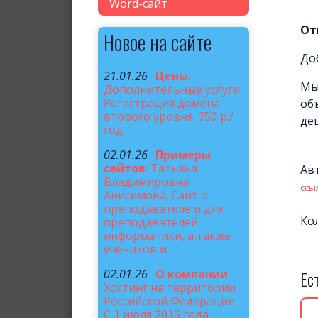
Word-сайт
От
Новое на сайте
До
21.01.26
Цены
:
Мы
Дополнительные услуги.
Регистрация домена
об
второго уровня: 750 р./
де
год...
02.01.26
Примеры
сайтов
: Татьяна
Ав
Владимировна
ссы
Анисимова. Сайт о
преподавателе и для
Ко
преподавателей
информатики, а также
учеников и..
Ес
02.01.26
О компании
:
Хостинг на территории
Российской Федерации.
С 1 июля 2015 года