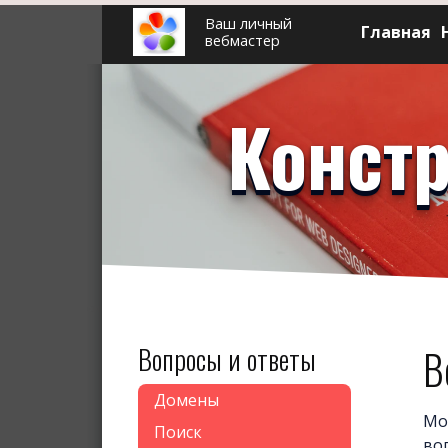
Ваш личный
Главная
вебмастер
Констр
Вопросы и ответы
В
Домены
Мо
Поиск
во