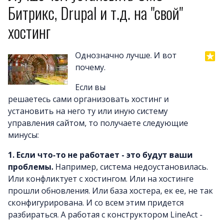
Почему LineAct лучше
Битрикс, Drupal и т.д. на "свой"
Услуг
хостинг
Цен
О компани
Однозначно лучше. И вот
Полезно
почему.
Вопросы и ответ
Если вы
Word-сай
решаетесь сами организовать хостинг и
установить на него ту или иную систему
управления сайтом, то получаете следующие
минусы:
1.
Если что-то не работает - это будут ваши
проблемы.
Например, система недоустановилась.
Или конфликтует с хостингом. Или на хостинге
прошли обновления. Или база хостера, ек ее, не так
сконфигурирована. И со всем этим придется
разбираться. А работая с конструктором LineAct -