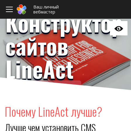
Ваш личный
Конструктор
вебмастер
сайтов
LineAct
Ваш личный вебмастер
Примеры сайто
Новост
Почему LineAct лучше?
Отзыв
Дизайны сайто
Лучше чем установить CMS