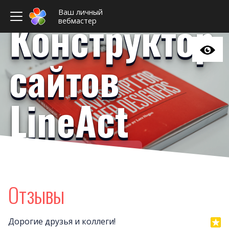
Ваш личный
Конструктор
вебмастер
сайтов
LineAct
Ваш личный вебмастер
Примеры сайто
Новост
Отзывы
Отзыв
Дизайны сайто
Дорогие друзья и коллеги!