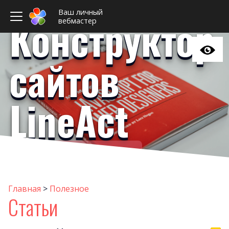
Ваш личный
Конструктор
вебмастер
сайтов
LineAct
Ваш личный вебмастер
Стать
Интересные виджет
Главная
>
Полезное
Статьи
Инструкци
Совет