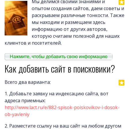
Мы делимся своими знаниями и
опытом создания сайтов, даем советы и
Примеры сайто
раскрываем различные тонкости. Также
мы находим и размещаем здесь
Новост
информацию от других авторов,
Отзыв
которую считаем полезной для наших
Дизайны сайто
клиентов и посетителей.
Почему LineAct лучше
Нажмите, чтобы добавить свою информацию
Услуг
Как добавить сайт в поисковики?
Цен
О компани
Всего два варианта:
Полезно
1. Добавьте заявку на индексацию сайта, вот
Вопросы и ответ
адреса приемных:
Word-сай
http://www.lact.ru/e/882-spisok-poiskovikov-i-dosok-
ob-yavleniy
2. Разместите ссылку на ваш сайт на любом другом