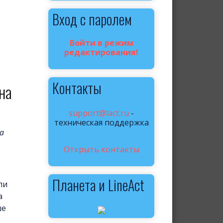
Вход с паролем
Войти в режим
редактирования!
Контакты
на
support@lact.ru
-
техническая поддержка
а
Открыть контакты
Планета и LineAct
ли
а
ше