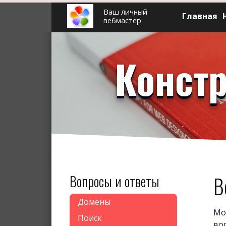
Ваш личный
Главная
вебмастер
Констр
Вопросы и ответы
В
Домены
Мо
Поиск
во