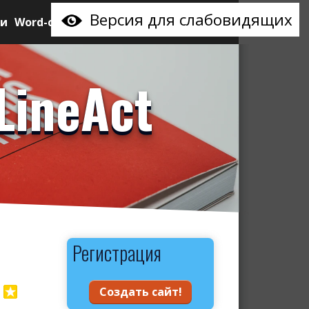
Версия для слабовидящих
ии
Word-сайт
LineAct
Регистрация