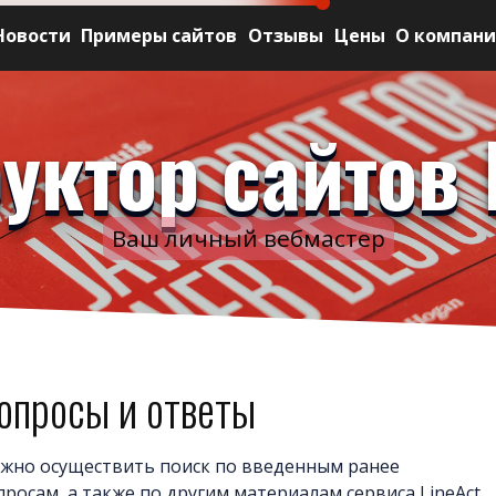
Новости
Примеры сайтов
Отзывы
Цены
О компан
уктор сайтов 
Ваш личный вебмастер
опросы и ответы
жно осуществить поиск по введенным ранее
просам, а также по другим материалам сервиса LineAct.