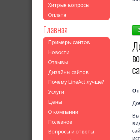
Хитрые вопросы
Оплата
Главная
Д
Примеры сайтов
Новости
во
Отзывы
са
Дизайны сайтов
Почему LineAct лучше?
От
Услуги
Цены
До
О компании
Вы
Полезное
ви
сай
Вопросы и ответы
ис