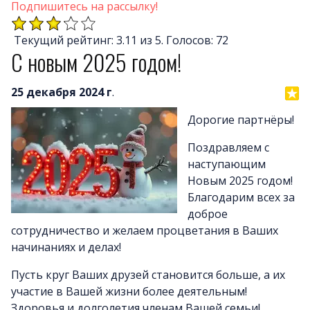
Почему LineAct лучше
Подпишитесь на рассылку!
Услуг
Текущий рейтинг: 3.11 из 5. Голосов: 72
Цен
С новым 2025 годом!
О компани
Полезно
25 декабря 2024 г
.
Вопросы и ответ
Дорогие партнёры!
Word-сай
Поздравляем с
наступающим
Новым 2025 годом!
Благодарим всех за
доброе
сотрудничество и желаем процветания в Ваших
начинаниях и делах!
Пусть круг Ваших друзей становится больше, а их
участие в Вашей жизни более деятельным!
Здоровья и долголетия членам Вашей семьи!