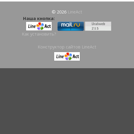
© 2026
LineAct
Наша кнопка:
Как установить?
Конструктор сайтов LineAct