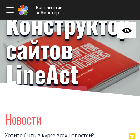
Ваш личный
Конструктор
вебмастер
сайтов
LineAct
Ваш личный вебмастер
Примеры сайто
Новост
Новости
Отзыв
Дизайны сайто
Хотите быть в курсе всех новостей?