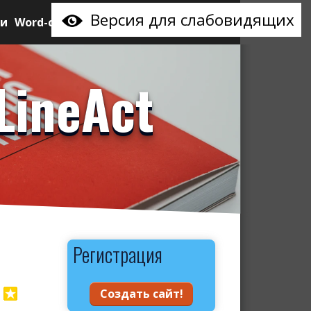
Версия для слабовидящих
ии
Word-сайт
LineAct
Регистрация