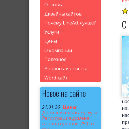
Отзывы
Дизайны сайтов
С
Почему LineAct лучше?
Услуги
Цены
О компании
Полезное
Вопросы и ответы
Word-сайт
Новое на сайте
на
21.01.26
Цены
:
на
Дополнительные услуги.
на
Регистрация домена
пр
второго уровня: 750 р./
явл