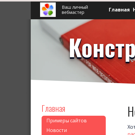
Ваш личный
Главная
вебмастер
Констр
Главная
Н
Примеры сайтов
Хо
Новости
рас