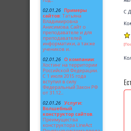
год...
02.01.26
Примеры
С 
сайтов
: Татьяна
Владимировна
Ко
Анисимова. Сайт о
преподавателе и для
преподавателей
информатики, а также
[По
учеников и..
Ко
02.01.26
О компании
:
Хостинг на территории
Российской Федерации.
С 1 июля 2015 года
Ес
вступил в силу
Федеральный Закон РФ
от 31.12...
02.01.26
Услуги:
Волшебный
конструктор сайтов
.
Преимущества
конструктора LineAct
Понятная система ввода