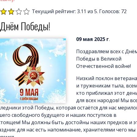
Текущий рейтинг: 3.11 из 5. Голосов: 72
 Днём Победы!
09 мая 2025 г
.
Поздравляем всех с Днё
Победы в Великой
Отечественной войне!
Низкий поклон ветеран
и труженикам тыла, все
кто приближал этот ден
для всех народов! Мы вс
следники этой Победы, которая остаётся для нас мерил
шего свободного будущего и наших поступков в
стоящем! Мы должны быть достойны наших предков и э
аздник для нас есть напоминание, хранителями чего мы
яемся.