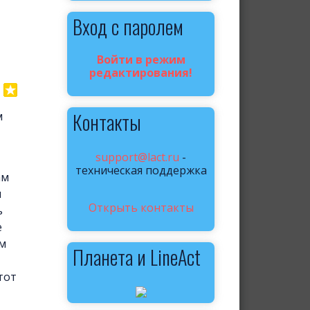
Вход с паролем
Войти в режим
редактирования!
Контакты
м
support@lact.ru
-
техническая поддержка
ам
м
Открыть контакты
ь
е
ом
Планета и LineAct
тот