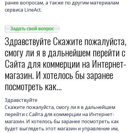
ранее вопросам, а также по другим материалам
сервиса LineAct.
Примеры сайто
Новост
Задать свой вопрос
Отзыв
Здравствуйте Скажите пожалуйста,
Дизайны сайто
смогу ли я в дальнейшем перейти с
Почему LineAct лучше
Сайта для коммерции на Интернет-
Услуг
Цен
магазин. И хотелось бы заранее
О компани
посмотреть как...
Полезно
Вопросы и ответ
Здравствуйте
Word-сай
Скажите пожалуйста, смогу ли я в дальнейшем
перейти с Сайта для коммерции на Интернет-
магазин. И хотелось бы заранее посмотреть как
будет выглядеть этот магазин и управление им,