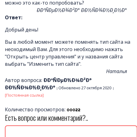
можно это как-то попробовать?
ÐÐºÑÐµÐ½Ð¾Ð²Ð° ÐÐ½ÑÐ¾Ð½Ð¸Ð½Ð°
Ответ:
Добрый день!
Вы в любой момент можете поменять тип сайта на
неоходимый Вам. Для этого необходимо нажать
"Открыть центр управления" и у названия сайта
выбрать "Изменить тип сайта".
Наталья
Автор вопроса:
ÐÐºÑÐµÐ½Ð¾Ð²Ð°
ÐÐ½ÑÐ¾Ð½Ð¸Ð½Ð°
Обновлено 27 октября 2020
[Постоянная ссылка]
Количество просмотров:
Есть вопрос или комментарий?..