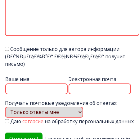
Сообщение только для автора информации
(ÐÐºÑÐµÐ½Ð¾Ð²Ð° ÐÐ½ÑÐ¾Ð½Ð¸Ð½Ð° получит
письмо)
Ваше имя
Электронная почта
Получать почтовые уведомления об ответах:
Даю
согласие
на обработку персональных данных
|