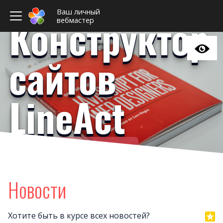
Ваш личный
Конструктор
вебмастер
сайтов
LineAct
Ваш личный вебмастер
Примеры сайто
Новост
Новости
Отзыв
Дизайны сайто
Хотите быть в курсе всех новостей?