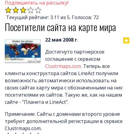
Почему LineAct лучше
Подпишитесь на рассылку!
Услуг
Текущий рейтинг: 3.11 из 5. Голосов: 72
Цен
Посетители сайта на карте мира
О компани
Полезно
22 мая 2008 г
.
Вопросы и ответ
Достигнуто партнерское
Word-сай
соглашение с сервисом
Сlustrmaps.com
. Теперь все
клиенты конструктора сайтов LineAct получили
возможность автоматически использовать на
своих сайтах карту мира с обозначенными на них
посетителями их сайтов. Такую же, как на нашем
сайте - "Планета и LineAct".
Примечание. Сайты с доменами второго уровня
требуют дополнительной регистрации в сервисе
Clustrmaps.com.