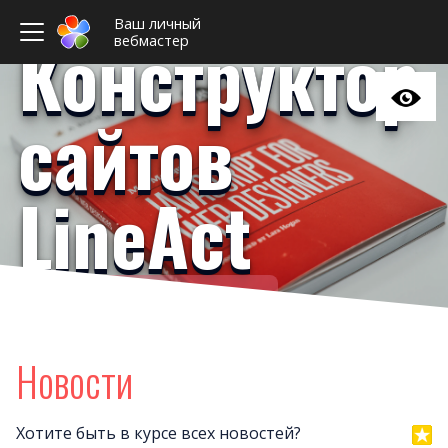
Ваш личный
Конструктор
вебмастер
сайтов
LineAct
Ваш личный вебмастер
Примеры сайто
Новост
Новости
Отзыв
Дизайны сайто
Хотите быть в курсе всех новостей?