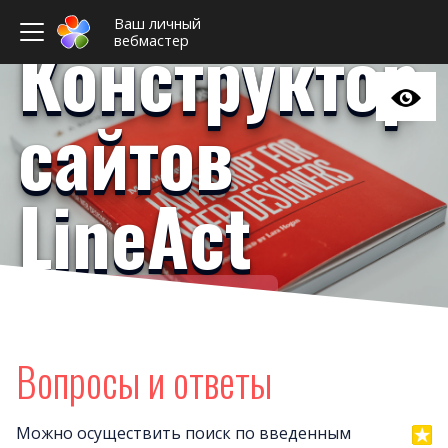
Ваш личный
Конструктор
вебмастер
сайтов
LineAct
Ваш личный вебмастер
Домен
Поис
Вопросы и ответы
Хитрые вопрос
Оплат
Можно осуществить поиск по введенным