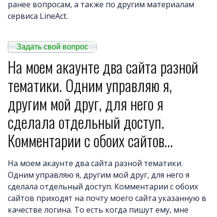
ранее вопросам, а также по другим материалам
сервиса LineAct.
Примеры сайто
Новост
Задать свой вопрос
Отзыв
На моем акаунте два сайта разной
Дизайны сайто
тематики. Одним управляю я,
Почему LineAct лучше
другим мой друг, для него я
Услуг
Цен
сделала отдельный доступ.
О компани
Комментарии с обоих сайтов...
Полезно
Вопросы и ответ
На моем акаунте два сайта разной тематики.
Word-сай
Одним управляю я, другим мой друг, для него я
сделала отдельный доступ. Комментарии с обоих
сайтов приходят на почту моего сайта указанную в
качестве логина. То есть когда пишут ему, мне