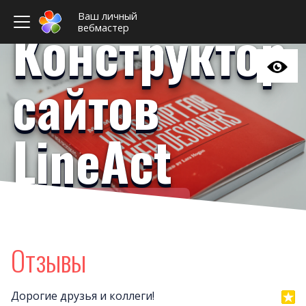
Ваш личный
Конструктор
вебмастер
сайтов
LineAct
Ваш личный вебмастер
Примеры сайто
Новост
Отзывы
Отзыв
Дизайны сайто
Дорогие друзья и коллеги!