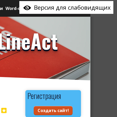
Версия для слабовидящих
ии
Word-сайт
LineAct
Регистрация