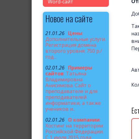
От
Word-сайт
До
Новое на сайте
Та
21.01.26
Цены
:
на
Дополнительные услуги.
вн
Регистрация домена
Пе
второго уровня: 750 р./
год...
02.01.26
Примеры
Ав
сайтов
: Татьяна
Владимировна
Ко
Анисимова. Сайт о
преподавателе и для
преподавателей
информатики, а также
Ес
учеников и..
02.01.26
О компании
:
Хостинг на территории
Российской Федерации.
С 1 июля 2015 года