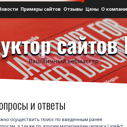
Новости
Примеры сайтов
Отзывы
Цены
О компан
уктор сайтов 
Ваш личный вебмастер
опросы и ответы
жно осуществить поиск по введенным ранее
просам, а также по другим материалам сервиса LineAct.