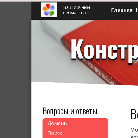
Ваш личный
Главная
вебмастер
Констр
Вопросы и ответы
В
Домены
Мо
Поиск
во