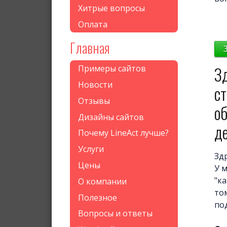
Хитрые вопросы
Оплата
Главная
Зд
Примеры сайтов
Новости
с
Отзывы
об
Дизайны сайтов
де
Почему LineAct лучше?
Услуги
Зд
Цены
У 
"к
О компании
то
Полезное
по
Вопросы и ответы