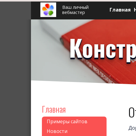
Ваш личный
Главная
вебмастер
Констр
Главная
О
Примеры сайтов
До
Новости