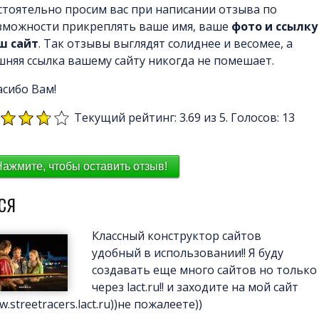
стоятельно просим вас при написании отзыва по
зможности прикреплять ваше имя, ваше
фото и ссылку
ш сайт
. Так отзывы выглядят солиднее и весомее, а
шняя ссылка вашему сайту никогда не помешает.
асибо Вам!
Текущий рейтинг: 3.69 из 5. Голосов: 13
Нажмите, чтобы оставить отзыв!
ся
Классный конструктор сайтов
удобный в использовании!! Я буду
создавать еще много сайтов но только
через lact.ru!! и заходите на мой сайт
.streetracers.lact.ru))не пожалеете))