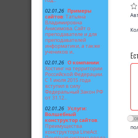
год...
02.01.26
Примеры
Ав
сайтов
: Татьяна
Владимировна
Анисимова. Сайт о
Ко
преподавателе и для
преподавателей
информатики, а также
учеников и..
Ес
02.01.26
О компании
:
Хостинг на территории
Российской Федерации.
С 1 июля 2015 года
вступил в силу
Федеральный Закон РФ
от 31.12...
02.01.26
Услуги:
Волшебный
конструктор сайтов
.
Преимущества
по
конструктора LineAct
Понятная система ввода