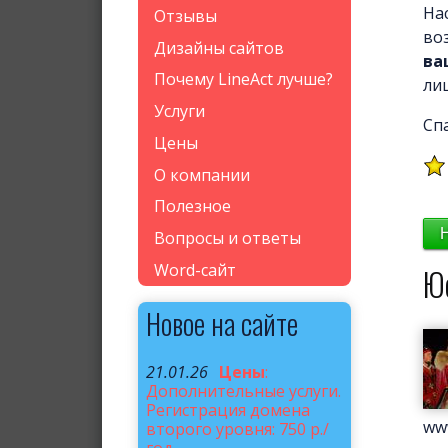
На
Отзывы
во
Дизайны сайтов
ва
Почему LineAct лучше?
ли
Услуги
Сп
Цены
О компании
Полезное
Вопросы и ответы
Word-сайт
Ю
Новое на сайте
21.01.26
Цены
:
Дополнительные услуги.
Регистрация домена
www
второго уровня: 750 р./