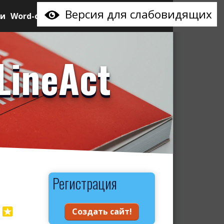
Версия для слабовидящих
ии
Word-сайт
LineAct
Регистрация