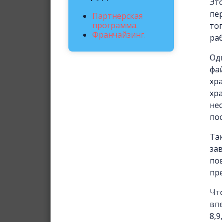
Эт
пе
Партнерская
программа.
то
Франчайзинг.
ра
Од
фа
хр
хр
не
по
Та
за
по
пр
Чт
вп
8,9