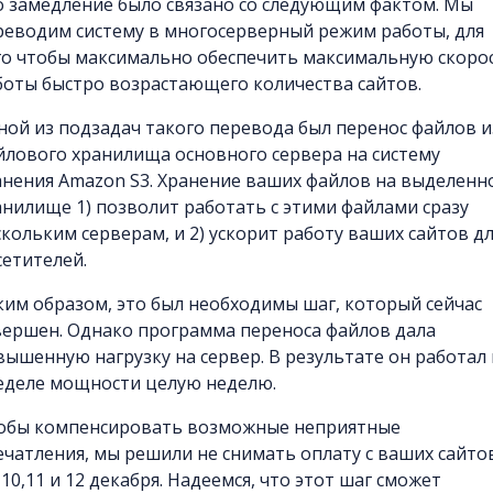
о замедление было связано со следующим фактом. Мы
реводим систему в многосерверный режим работы, для
го чтобы максимально обеспечить максимальную скоро
боты быстро возрастающего количества сайтов.
ной из подзадач такого перевода был перенос файлов и
йлового хранилища основного сервера на систему
анения Amazon S3. Хранение ваших файлов на выделенн
анилище 1) позволит работать с этими файлами сразу
скольким серверам, и 2) ускорит работу ваших сайтов д
сетителей.
ким образом, это был необходимы шаг, который сейчас
вершен. Однако программа переноса файлов дала
вышенную нагрузку на сервер. В результате он работал 
еделе мощности целую неделю.
обы компенсировать возможные неприятные
ечатления, мы решили не снимать оплату с ваших сайто
,10,11 и 12 декабря. Надеемся, что этот шаг сможет