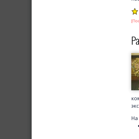
[По
Ра
ко
эк
На