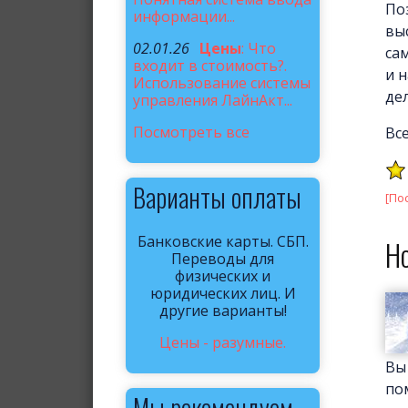
По
информации...
вы
02.01.26
Цены
: Что
са
входит в стоимость?.
и 
Использование системы
дел
управления ЛайнАкт...
Посмотреть все
Все
Варианты оплаты
[По
Банковские карты. СБП.
Н
Переводы для
физических и
юридических лиц. И
другие варианты!
Цены - разумные.
Вы
по
Мы рекомендуем