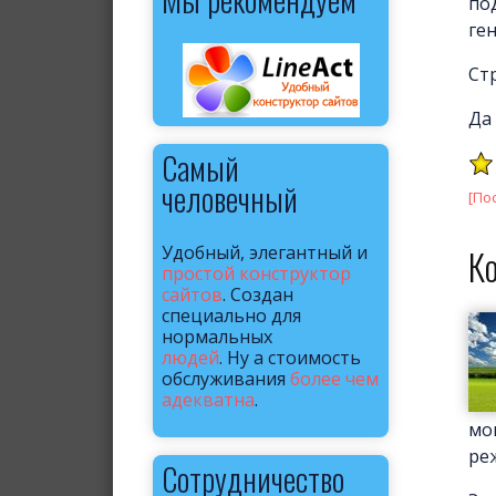
по
ге
Ст
Да 
Самый
человечный
[По
Удобный, элегантный и
К
простой конструктор
сайтов
. Создан
специально для
нормальных
людей
. Ну а стоимость
обслуживания
более чем
адекватна
.
мо
ре
Сотрудничество