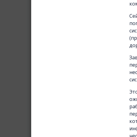
ко
Се
по
си
(п
дор
За
пе
не
си
Эт
ож
ра
пе
ко
ин
не