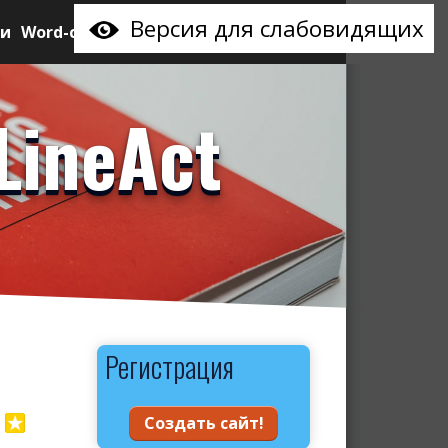
Версия для слабовидящих
ии
Word-сайт
LineAct
Регистрация