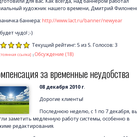
дготовили для вас. Как всегда, над баннером работал
ниальный художник нашего времени, Дмитрий Филонен
раничка баннера:
http://www.lact.ru/banner/newyear
будет чудо! ;-)
Текущий рейтинг: 5 из 5. Голосов: 3
Обсуждение (18)
стоянная ссылка]
омпенсация за временные неудобства
08 декабря 2010 г
.
Дорогие клиенты!
Последнюю неделю, с 1 по 7 декабря, в
гли заметить медленную работу системы, особенно в
жиме редактирования.