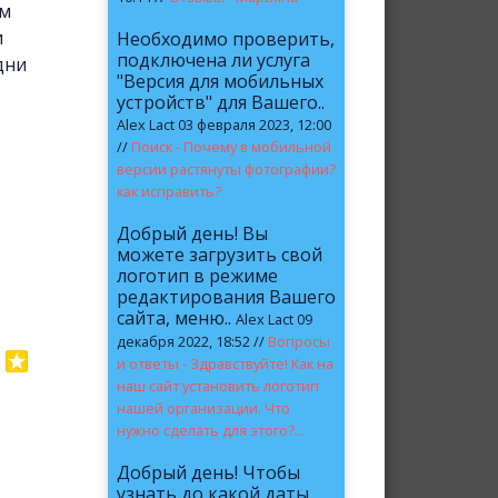
ам
и
Необходимо проверить,
подключена ли услуга
дни
"Версия для мобильных
устройств" для Вашего..
Alex Lact 03 февраля 2023, 12:00
//
Поиск - Почему в мобильной
версии растянуты фотографии?
как исправить?
Добрый день! Вы
можете загрузить свой
логотип в режиме
редактирования Вашего
сайта, меню..
Alex Lact 09
декабря 2022, 18:52 //
Вопросы
и ответы - Здравствуйте! Как на
наш сайт установить логотип
нашей организации. Что
нужно сделать для этого?...
Добрый день! Чтобы
узнать до какой даты