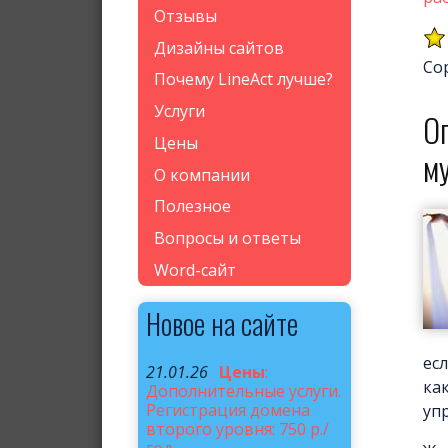
Отзывы
Дизайны сайтов
Со
Почему LineAct лучше?
Услуги
О
Цены
м
О компании
Полезное
Вопросы и ответы
Word-сайт
Новое на сайте
ес
21.01.26
Цены
:
ка
Дополнительные услуги.
Регистрация домена
упр
второго уровня: 750 р./