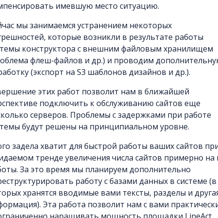
мпенсировать имевшую место ситуацию.
йчас мы занимаемся устранением некоторых
грешностей, которые возникли в результате работы
стемы конструктора с внешним файловым хранилищем
роблема флеш-файлов и др.) и проводим дополнительн
аботку (экспорт на S3 шаблонов дизайнов и др.).
вершение этих работ позволит нам в ближайшей
рспективе подключить к обслуживанию сайтов еще
сколько серверов. Проблемы с задержками при работе
стемы будут решены на принципиальном уровне.
ого задела хватит для быстрой работы ваших сайтов пр
идаемом тренде увеличения числа сайтов примерно на 
боты. За это время мы планируем дополнительно
реструктурировать работу с базами данных в системе (в
торых хранятся вводимые вами тексты, разделы и друга
формация). Эта работа позволит нам с вами практическ
ограниченно наращивать мощность площадки LineAct.