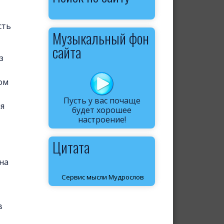
сть
Музыкальный фон
сайта
з
ом
Пусть у вас почаще
ля
будет хорошее
настроение!
Цитата
на
Сервис мысли Мудрослов
в