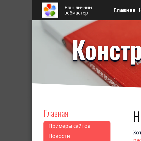
Ваш личный
Главная
вебмастер
Констр
Главная
Н
Примеры сайтов
Хо
Новости
рас