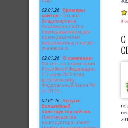
год...
Же
02.01.26
Примеры
сайтов
: Татьяна
Владимировна
[По
Анисимова. Сайт о
преподавателе и для
С
преподавателей
информатики, а также
С
учеников и..
02.01.26
О компании
:
Хостинг на территории
Российской Федерации.
С 1 июля 2015 года
вступил в силу
Федеральный Закон РФ
от 31.12...
02.01.26
Услуги:
по
Волшебный
конструктор сайтов
.
не
Преимущества
20
конструктора LineAct
Понятная система ввода