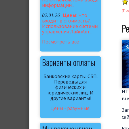
информации...
[По
02.01.26
Цены
: Что
входит в стоимость?.
Р
Использование системы
управления ЛайнАкт...
Посмотреть все
Варианты оплаты
Банковские карты. СБП.
Переводы для
физических и
HT
юридических лиц. И
другие варианты!
вы
Цены - разумные.
За
са
Мы рекомендуем
Ре