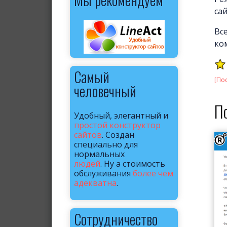
са
Вс
ко
Самый
[По
человечный
П
Удобный, элегантный и
простой конструктор
сайтов
. Создан
специально для
нормальных
людей
. Ну а стоимость
обслуживания
более чем
адекватна
.
Сотрудничество