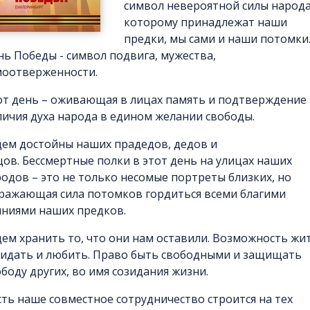
символ невероятной силы народа
которому принадлежат наши
предки, мы сами и наши потомки
нь Победы - символ подвига, мужества,
моотверженности.
от день – оживающая в лицах память и подтверждение
личия духа народа в едином желании свободы.
дем достойны наших прадедов, дедов и
цов. Бессмертные полки в этот день на улицах наших
родов – это не только несомые портреты близких, но
ражающая сила потомков гордиться всеми благими
яниями наших предков.
дем хранить то, что они нам оставили. Возможность жит
зидать и любить. Право быть свободными и защищать
ободу других, во имя созидания жизни.
сть наше совместное сотрудничество строится на тех