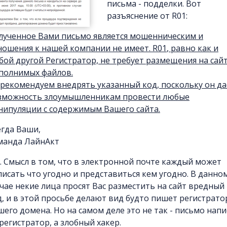
письма - подделки. Вот
разъяснение от R01:
лученное Вами письмо является мошенническим и
ношения к нашей компании не имеет.
R01
, равно как и
бой другой Регистратор, не требует размещения на сай
полнимых файлов.
 рекомендуем внедрять указанный код, поскольку он да
зможность злоумышленникам провести любые
нипуляции с содержимым Вашего сайта.
егда Ваши,
манда ЛайнАкт
s. Смысл в том, что в электронной почте каждый может
писать что угодно и представиться кем угодно. В данно
учае некие лица просят Вас разместить на сайт вредный
д, и в этой просьбе делают вид будто пишет регистрато
шего домена. Но на самом деле это не так - письмо напи
регистратор, а злобный хакер.