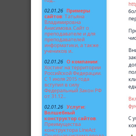
год...
htt
02.01.26
Примеры
бо
сайтов
: Татьяна
пе
Владимировна
Анисимова. Сайт о
Пр
преподавателе и для
чис
преподавателей
информатики, а также
Вн
учеников и..
за
02.01.26
О компании
:
до
Хостинг на территории
по
Российской Федерации.
С 1 июля 2015 года
кл
вступил в силу
ед
Федеральный Закон РФ
от 31.12...
Вк
фу
02.01.26
Услуги:
Волшебный
С 
конструктор сайтов
.
Преимущества
ко
конструктора LineAct
Понятная система ввода