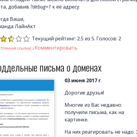
йта, добавив
?debug=1
к её адресу.
егда Ваши,
манда ЛайнАкт
Текущий рейтинг: 2.5 из 5. Голосов: 2
Комментировать
стоянная ссылка]
оддельные письма о доменах
03 июня 2017 г
.
Дорогие друзья!
Многие из Вас недавно
получили письма, как на
картинке.
На них реагировать не надо. 