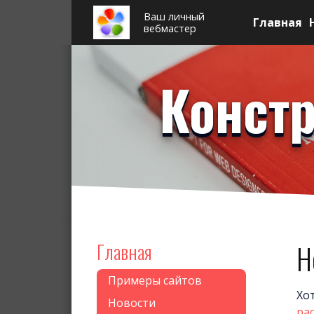
Ваш личный
Главная
вебмастер
Констр
Главная
Н
Примеры сайтов
Хо
Новости
рас