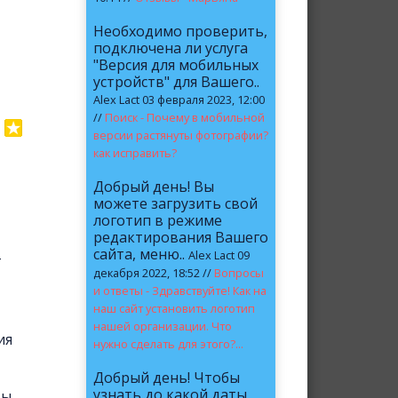
Необходимо проверить,
подключена ли услуга
"Версия для мобильных
устройств" для Вашего..
Alex Lact 03 февраля 2023, 12:00
//
Поиск - Почему в мобильной
версии растянуты фотографии?
как исправить?
Добрый день! Вы
можете загрузить свой
логотип в режиме
редактирования Вашего
сайта, меню..
Alex Lact 09
т
декабря 2022, 18:52 //
Вопросы
и ответы - Здравствуйте! Как на
наш сайт установить логотип
нашей организации. Что
ия
нужно сделать для этого?...
Добрый день! Чтобы
узнать до какой даты
цы