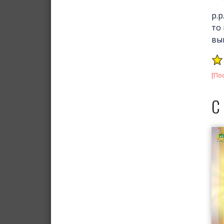
p.p
то
вы
[По
С