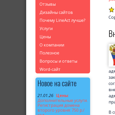
Отзывы
Дизайны сайтов
Со
Почему LineAct лучше?
Услуги
В
Цены
О компании
Полезное
Вопросы и ответы
Word-сайт
ад
за
Новое на сайте
со
вн
21.01.26
Цены
:
ад
Дополнительные услуги.
пр
Регистрация домена
второго уровня: 750 р./
В 