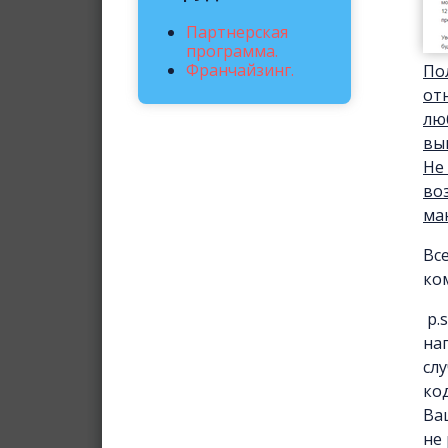
Партнерская
программа.
Франчайзинг.
По
от
лю
вы
Не
во
ма
Вс
ко
p.
на
сл
ко
Ва
не 