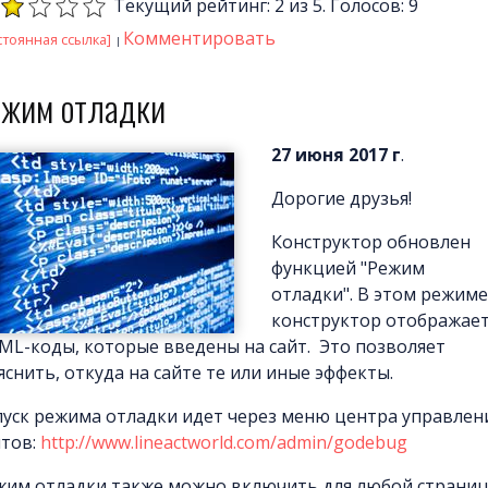
Текущий рейтинг: 2 из 5. Голосов: 9
Комментировать
стоянная ссылка]
ежим отладки
27 июня 2017 г
.
Дорогие друзья!
Конструктор обновлен
функцией "Режим
отладки". В этом режиме
конструктор отображае
ML-коды, которые введены на сайт. Это позволяет
яснить, откуда на сайте те или иные эффекты.
пуск режима отладки идет через меню центра управлен
йтов:
http://www.lineactworld.com/admin/godebug
жим отладки также можно включить для любой страни