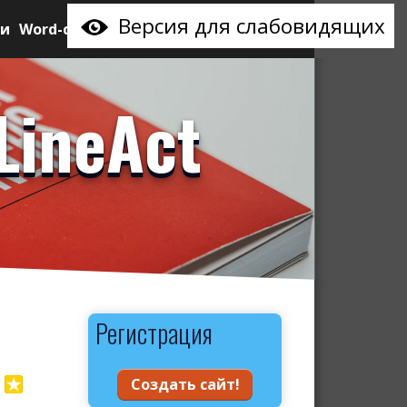
Версия для слабовидящих
ии
Word-сайт
LineAct
Регистрация