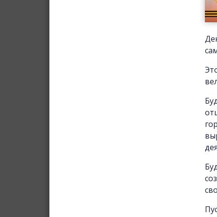
Де
са
Эт
ве
Бу
от
го
вы
де
Бу
со
св
Пу