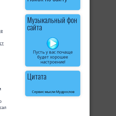
Музыкальный фон
сайта
те
ст
Пусть у вас почаще
будет хорошее
настроение!
Цитата
м
Сервис мысли Мудрослов
р
сал