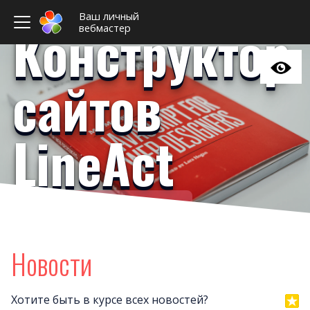
Ваш личный
Конструктор
вебмастер
сайтов
LineAct
Ваш личный вебмастер
Примеры сайто
Новост
Новости
Отзыв
Дизайны сайто
Хотите быть в курсе всех новостей?