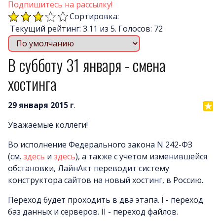
Почему LineAct лучше
Подпишитесь на рассылку!
Услуг
Сортировка:
Текущий рейтинг: 3.11 из 5. Голосов: 72
Цен
О компани
В субботу 31 января - смена
Полезно
Вопросы и ответ
хостинга
Word-сай
29 января 2015 г
.
Уважаемые коллеги!
Во исполнение Федерального закона N 242-ФЗ
(см.
здесь
и
здесь
), а также с учетом изменившейся
обстановки, ЛайнАкт переводит систему
конструктора сайтов на новый хостинг, в Россию.
Переход будет проходить в два этапа. I - переход
баз данных и серверов. II - переход файлов.