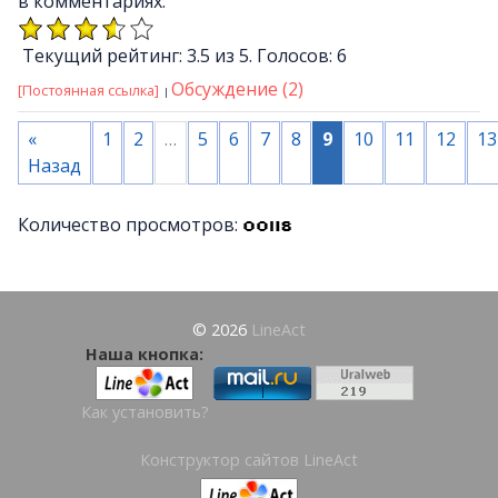
в комментариях.
Текущий рейтинг: 3.5 из 5. Голосов: 6
Обсуждение (2)
[Постоянная ссылка]
«
1
2
…
5
6
7
8
9
10
11
12
13
Назад
Количество просмотров:
© 2026
LineAct
Наша кнопка:
Как установить?
Конструктор сайтов LineAct